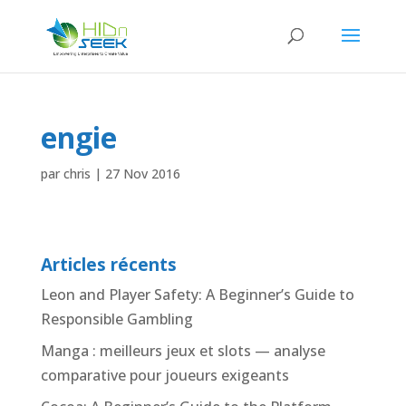
engie
par
chris
|
27 Nov 2016
Articles récents
Leon and Player Safety: A Beginner’s Guide to
Responsible Gambling
Manga : meilleurs jeux et slots — analyse
comparative pour joueurs exigeants